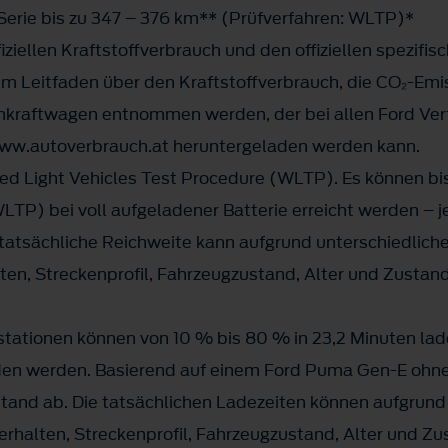
 Serie bis zu 347 – 376 km** (Prüfverfahren: WLTP)*
iziellen Kraftstoffverbrauch und den offiziellen spezif
 Leitfaden über den Kraftstoffverbrauch, die CO₂-Emi
kraftwagen entnommen werden, der bei allen Ford Vert
//www.autoverbrauch.at heruntergeladen werden kann.
 Light Vehicles Test Procedure (WLTP). Es können bis
LTP) bei voll aufgeladener Batterie erreicht werden – 
 tatsächliche Reichweite kann aufgrund unterschiedliche
en, Streckenprofil, Fahrzeugzustand, Alter und Zustand
stationen können von 10 % bis 80 % in 23,2 Minuten la
en werden. Basierend auf einem Ford Puma Gen-E ohne
and ab. Die tatsächlichen Ladezeiten können aufgrund 
erhalten, Streckenprofil, Fahrzeugzustand, Alter und Zu