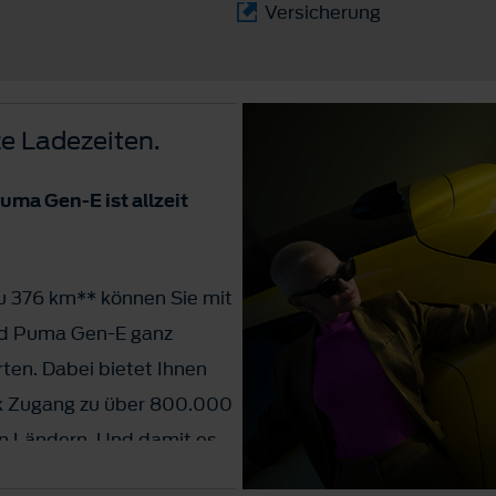
Versicherung
e Ladezeiten.
uma Gen-E ist allzeit
zu 376 km** können Sie mit
rd Puma Gen-E ganz
ten. Dabei bietet Ihnen
 Zugang zu über 800.000
n Ländern. Und damit es
t die Ladezeit von 10 %