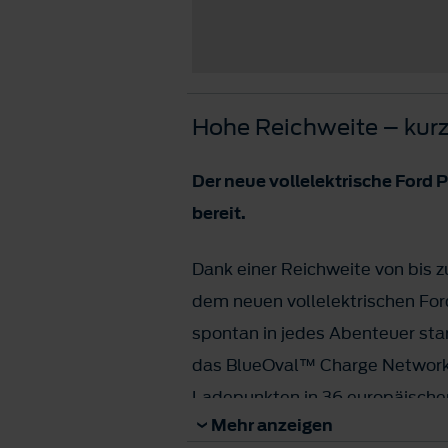
Hohe Reichweite – kurz
Der neue vollelektrische Ford P
bereit.
Dank einer Reichweite von bis 
dem neuen vollelektrischen Fo
spontan in jedes Abenteuer star
das BlueOval™ Charge Network
Ladepunkten in 36 europäische
Mehr anzeigen
direkt weitergehen kann, beträg