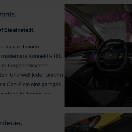
*.
ebnis.
 Sie einstellt.
bindung mit einem
 modernste Konnektivität,
e mit ergonomischen
en. Und weil jede Fahrt im
ma Gen-E ein einzigartiges
tmosphäre im Innenraum
beleuchtung nach Ihren
enteuer.