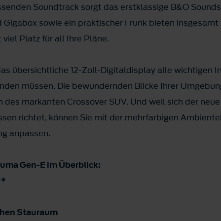
passenden Soundtrack sorgt das erstklassige B&O Sound
d Gigabox sowie ein praktischer Frunk bieten insgesamt 
el Platz für all Ihre Pläne.
as übersichtliche 12-Zoll-Digitaldisplay alle wichtigen 
enden müssen. Die bewundernden Blicke Ihrer Umgebung 
ign des markanten Crossover SUV. Und weil sich der neue
ssen richtet, können Sie mit der mehrfarbigen Ambient
ng anpassen.
Puma Gen-E im Überblick:
**
ichen Stauraum