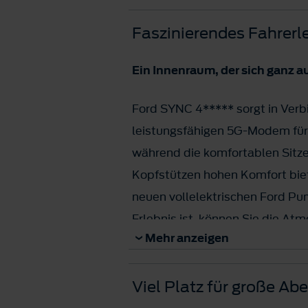
auf 80 % nur etwa 23 Minuten**
Faszinierendes Fahrerl
Ein Innenraum, der sich ganz auf
Ford SYNC 4***** sorgt in Ver
leistungsfähigen 5G-Modem für
während die komfortablen Sitz
Kopfstützen hohen Komfort biet
neuen vollelektrischen Ford Pu
Erlebnis ist, können Sie die A
Mehr anzeigen
über die mehrfarbige Ambiente
Wünschen anpassen.
Viel Platz für große Ab